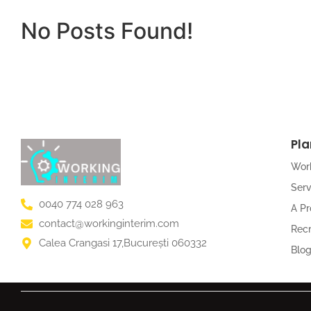
No Posts Found!
Pla
Work
Serv
0040 774 028 963
A P
contact@workinginterim.com
Rec
Calea Crangasi 17,București 060332
Blo