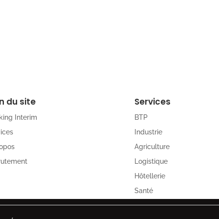
n du site
Services
ing Interim
BTP
ices
Industrie
ropos
Agriculture
rutement
Logistique
g
Hôtellerie
Santé