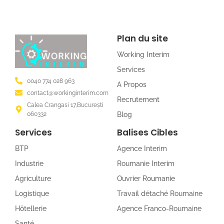
Plan du site
Working Interim
Services
0040 774 028 963
A Propos
contact@workinginterim.com
Recrutement
Calea Crangasi 17,București
060332
Blog
Services
Balises Cibles
BTP
Agence Interim
Industrie
Roumanie Interim
Agriculture
Ouvrier Roumanie
Logistique
Travail détaché Roumaine
Hôtellerie
Agence Franco-Roumaine
Santé