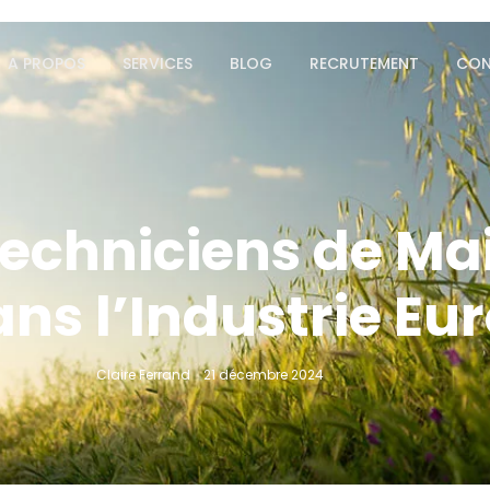
A PROPOS
SERVICES
BLOG
RECRUTEMENT
CON
 Techniciens de M
ans l’Industrie E
Claire Ferrand
21 décembre 2024