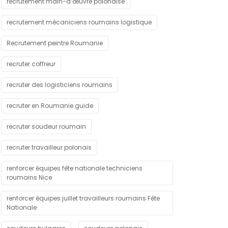
recrutement main-d’œuvre polonaise
recrutement mécaniciens roumains logistique
Recrutement peintre Roumanie
recruter coffreur
recruter des logisticiens roumains
recruter en Roumanie guide
recruter soudeur roumain
recruter travailleur polonais
renforcer équipes fête nationale techniciens
roumains Nice
renforcer équipes juillet travailleurs roumains Fête
Nationale