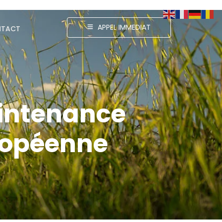
APPEL IMMEDIAT
TACT
aintenance
uropéenne